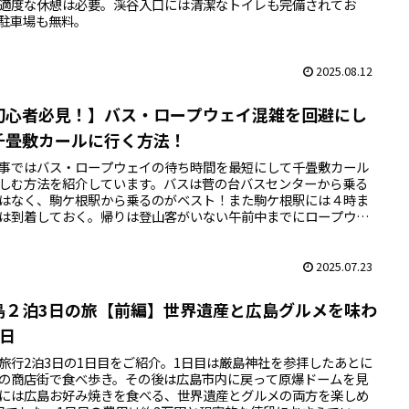
適度な休憩は必要。渓谷入口には清潔なトイレも完備されてお
駐車場も無料。
2025.08.12
初心者必見！】バス・ロープウェイ混雑を回避にし
千畳敷カールに行く方法！
事ではバス・ロープウェイの待ち時間を最短にして千畳敷カール
しむ方法を紹介しています。バスは菅の台バスセンターから乗る
はなく、駒ケ根駅から乗るのがベスト！また駒ケ根駅には４時ま
は到着しておく。帰りは登山客がいない午前中までにロープウェ
乗ること。
2025.07.23
島２泊3日の旅【前編】世界遺産と広島グルメを味わ
1日
旅行2泊3日の1日目をご紹介。1日目は厳島神社を参拝したあとに
の商店街で食べ歩き。その後は広島市内に戻って原爆ドームを見
には広島お好み焼きを食べる、世界遺産とグルメの両方を楽しめ