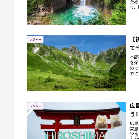
ため
り、
【
レジャー
て
本記
を楽
ので
でに
イに
広
レジャー
う
広島
宮島
学夜