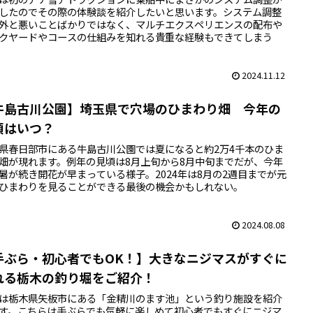
したのでその際の体験談を紹介したいと思います。システム調整
外と悪いことばかりではなく、マルチエクスペリエンスの配布や
クヤードやコースの仕組みを知れる貴重な経験もできてしまう
2024.11.12
牛島古川公園】埼玉県で穴場のひまわり畑 今年の
頃はいつ？
県春日部市にある牛島古川公園では夏になると約2万4千本のひま
畑が現れます。例年の見頃は8月上旬から8月中旬までだが、今年
暑が続き開花が早まっている様子。2024年は8月の2週目までが元
ひまわりを見ることができる最後の機会かもしれない。
2024.08.08
手ぶら・初心者でもOK！】大きなニジマスがすぐに
れる栃木の釣り堀をご紹介！
は栃木県矢板市にある「金精川のます池」という釣り施設を紹介
す。こちらは手ぶらでも気軽に楽しめて初心者でもすぐにニジマ