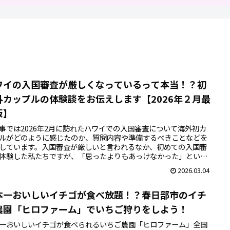
ワイの入国審査が厳しくなっているって本当！？初
外カップルの体験談をお伝えします【2026年２月最
版】
事では2026年2月に訪れたハワイでの入国審査について海外初カ
ルがどのように感じたのか、質問内容や準備するべきことなどを
しています。入国審査が厳しいと言われるなか、初めての入国審
体験した私たちですが、「思ったよりもあっけなかった」という
第一印象。ただし準備は必要なので今回の記事を参考に楽しいハ
2026.03.04
旅を過ごしてください。
本一おいしいイチゴが食べ放題！？春日部市のイチ
農園「ヒロファーム」でいちご狩りをしよう！
一おいしいイチゴが食べられるいちご農園「ヒロファーム」全国