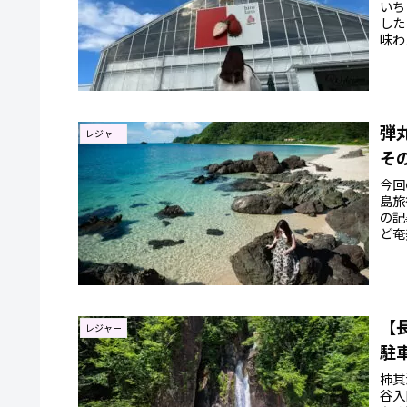
いち
した
味わ
弾
レジャー
そ
今回
島旅
の記
ど奄
てみ
【
レジャー
駐
柿其
谷入