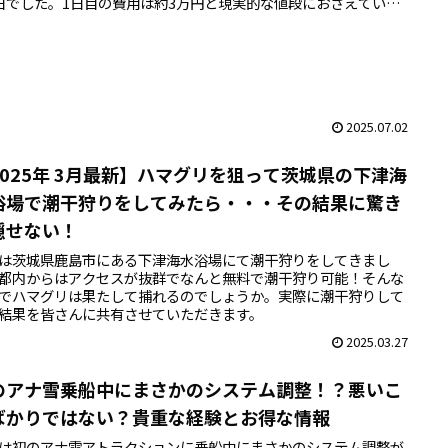
日でした。1日目の費用は約3万円と現実的な値段におさえていま
2025.07.02
2025年 3月最新】ハマグリを狙って茨城県の下津海
浴場で潮干狩りをしてみたら・・・その結果に驚き
隠せない！
は茨城県鹿島市にある下津海水浴場にて潮干狩りをしてきまし
都内からはアクセスが抜群でなんと無料で潮干狩り可能！そんな
でハマグリは果たして捕れるのでしょうか。実際に潮干狩りして
結果を皆さんに共有させていただきます。
2025.03.27
のアナ雪乗船中にまさかのシステム調整！？悪いこ
ばかりではない？貴重な経験とお得な情報
は初のアナ雪アトラクションに乗船中にまさかのシステム調整が