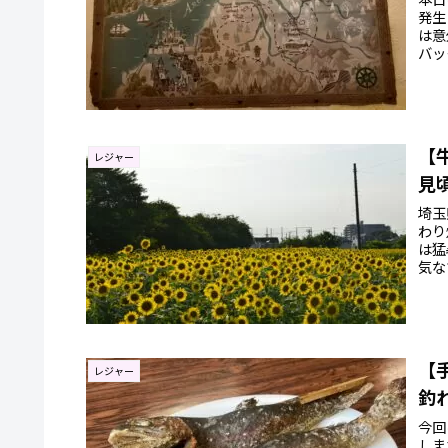
発生
は意
バッ
【
レジャー
見
埼玉
わり
は猛
気な
【
レジャー
釣
今回
しま