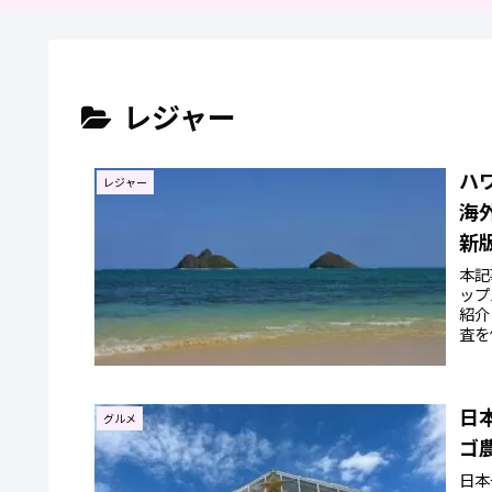
レジャー
ハ
レジャー
海
新
本記
ップ
紹介
査を
のが
ワイ
日
グルメ
ゴ
日本