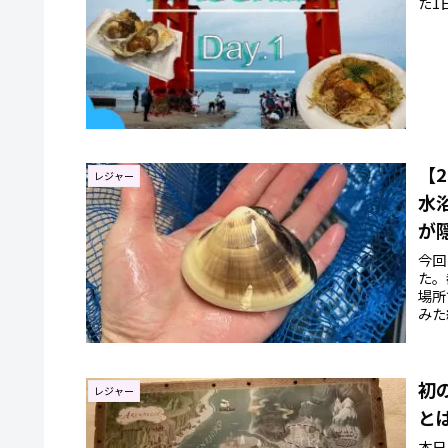
た1
す。
【
レジャー
水
が
今回
た。
場所
みた
初
レジャー
と
本日