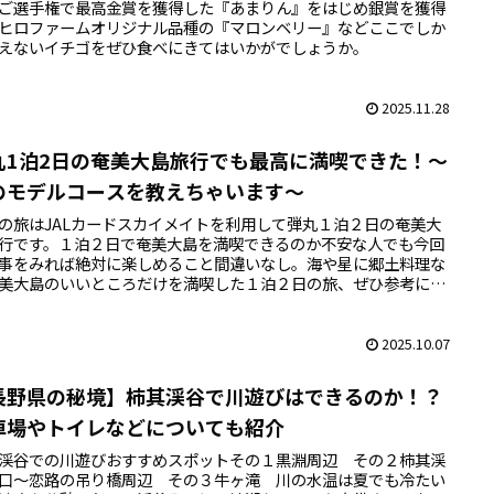
ご選手権で最高金賞を獲得した『あまりん』をはじめ銀賞を獲得
ヒロファームオリジナル品種の『マロンベリー』などここでしか
えないイチゴをぜひ食べにきてはいかがでしょうか。
2025.11.28
丸1泊2日の奄美大島旅行でも最高に満喫できた！～
のモデルコースを教えちゃいます～
の旅はJALカードスカイメイトを利用して弾丸１泊２日の奄美大
行です。１泊２日で奄美大島を満喫できるのか不安な人でも今回
事をみれば絶対に楽しめること間違いなし。海や星に郷土料理な
美大島のいいところだけを満喫した１泊２日の旅、ぜひ参考にし
てください！
2025.10.07
長野県の秘境】柿其渓谷で川遊びはできるのか！？
車場やトイレなどについても紹介
渓谷での川遊びおすすめスポットその１黒淵周辺 その２柿其渓
口～恋路の吊り橋周辺 その３牛ヶ滝 川の水温は夏でも冷たい